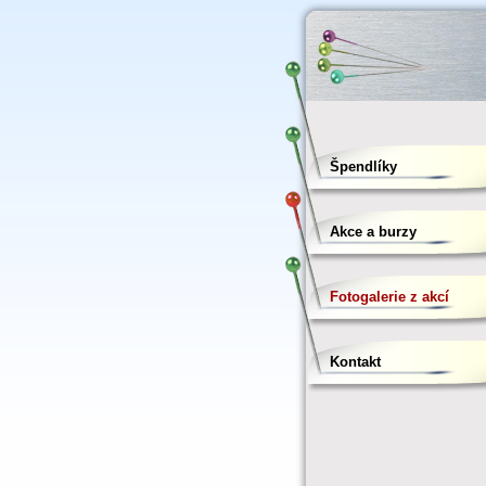
Špendlíky
Akce a burzy
Fotogalerie z akcí
Kontakt