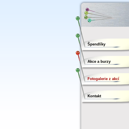
Špendlíky
Akce a burzy
Fotogalerie z akcí
Kontakt