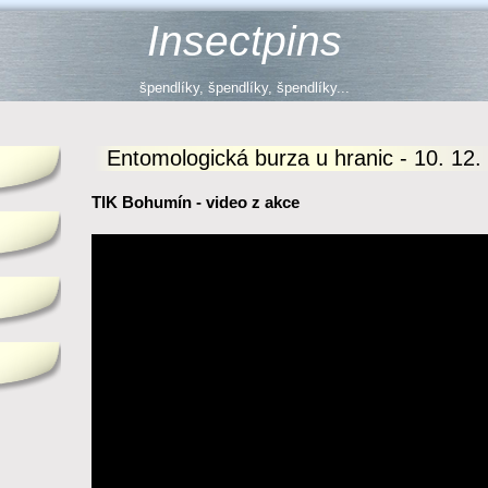
Insectpins
špendlíky, špendlíky, špendlíky...
Entomologická burza u hranic - 10. 12.
TIK Bohumín - video z akce