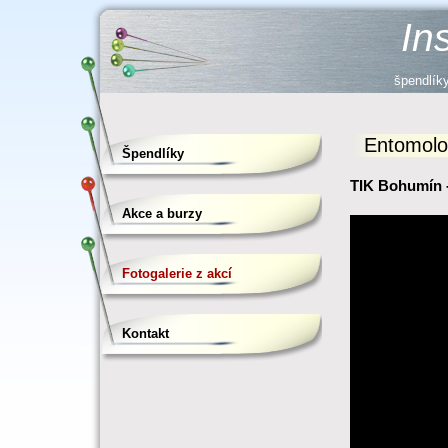
In
špendlíky
Entomolog
Špendlíky
TIK Bohumín -
Akce a burzy
Fotogalerie z akcí
Kontakt