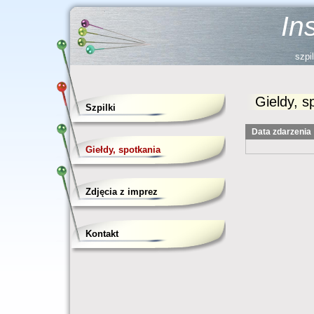
In
szpil
Gieldy, s
Szpilki
Data zdarzenia
Giełdy, spotkania
Zdjęcia z imprez
Kontakt