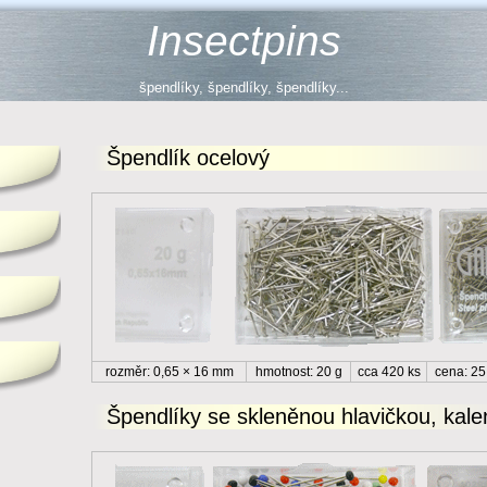
Insectpins
špendlíky, špendlíky, špendlíky...
Špendlík ocelový
rozměr: 0,65 × 16 mm
hmotnost: 20 g
cca 420 ks
cena: 25
Špendlíky se skleněnou hlavičkou, kale