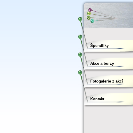
Špendlíky
Akce a burzy
Fotogalerie z akcí
Kontakt